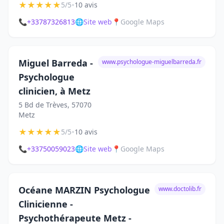
★
★
★
★
★
•
5/5
10 avis
📞
+33787326813
🌐
Site web
📍
Google Maps
Miguel Barreda -
www.psychologue-miguelbarreda.fr
Psychologue
clinicien, à Metz
5 Bd de Trèves, 57070
Metz
★
★
★
★
★
•
5/5
10 avis
📞
+33750059023
🌐
Site web
📍
Google Maps
Océane MARZIN Psychologue
www.doctolib.fr
Clinicienne -
Psychothérapeute Metz -