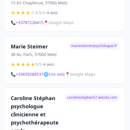
15 En Chaplerue, 57000 Metz
★
★
★
★
☆
•
4.5/5
4 avis
📞
+33787226415
📍
Google Maps
Marie Steimer
mariesteimerpsychologue.fr
38 Av. Foch, 57000 Metz
★
★
★
★
★
•
5/5
4 avis
📞
+33659289537
🌐
Site web
📍
Google Maps
Caroline Stéphan
carolinestephan57.wixsite.com
psychologue
clinicienne et
psychothérapeute