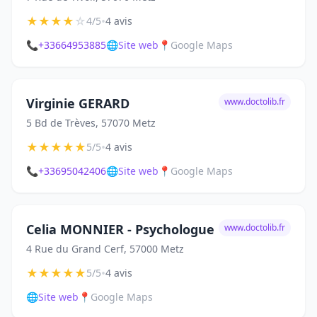
★
★
★
★
☆
•
4/5
4 avis
📞
+33664953885
🌐
Site web
📍
Google Maps
Virginie GERARD
www.doctolib.fr
5 Bd de Trèves, 57070 Metz
★
★
★
★
★
•
5/5
4 avis
📞
+33695042406
🌐
Site web
📍
Google Maps
Celia MONNIER - Psychologue
www.doctolib.fr
4 Rue du Grand Cerf, 57000 Metz
★
★
★
★
★
•
5/5
4 avis
🌐
Site web
📍
Google Maps