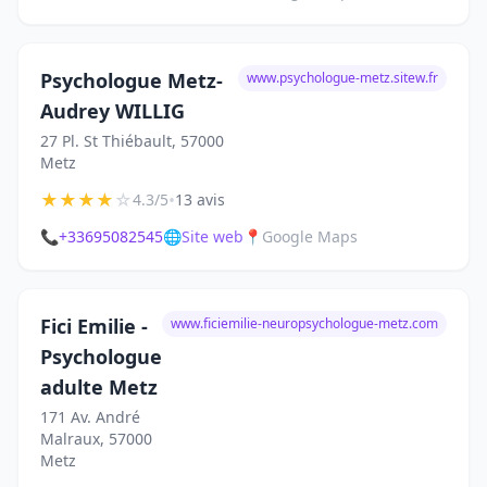
Psychologue Metz-
www.psychologue-metz.sitew.fr
Audrey WILLIG
27 Pl. St Thiébault, 57000
Metz
★
★
★
★
☆
•
4.3/5
13 avis
📞
+33695082545
🌐
Site web
📍
Google Maps
Fici Emilie -
www.ficiemilie-neuropsychologue-metz.com
Psychologue
adulte Metz
171 Av. André
Malraux, 57000
Metz