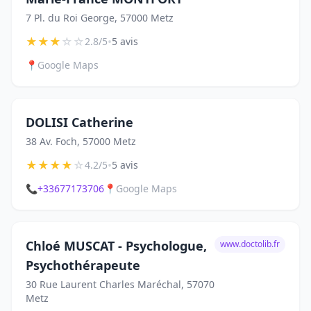
7 Pl. du Roi George, 57000 Metz
★
★
★
☆
☆
•
2.8/5
5 avis
📍
Google Maps
DOLISI Catherine
38 Av. Foch, 57000 Metz
★
★
★
★
☆
•
4.2/5
5 avis
📞
+33677173706
📍
Google Maps
Chloé MUSCAT - Psychologue,
www.doctolib.fr
Psychothérapeute
30 Rue Laurent Charles Maréchal, 57070
Metz