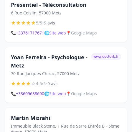
Présentiel - Téléconsultation
6 Rue Coislin, 57000 Metz
★
★
★
★
★
•
5/5
9 avis
📞
+33761717671
🌐
Site web
📍
Google Maps
Yoan Ferreira - Psychologue -
www.doctolib.fr
Metz
70 Rue Jacques Chirac, 57000 Metz
★
★
★
★
☆
•
4.6/5
9 avis
📞
+33609638690
🌐
Site web
📍
Google Maps
Martin Mizrahi
Immeuble Black Stone, 1 Rue de Sarre Entrée B - 5ème
étage, 57070 Metz