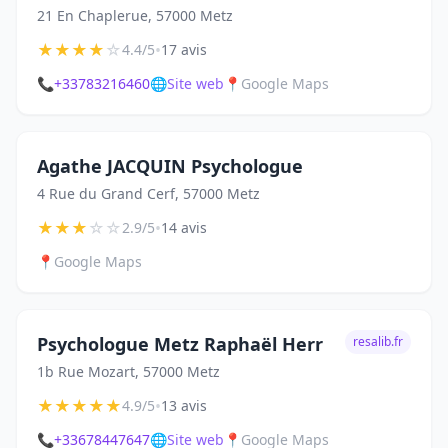
21 En Chaplerue, 57000 Metz
★
★
★
★
☆
•
4.4/5
17 avis
📞
+33783216460
🌐
Site web
📍
Google Maps
Agathe JACQUIN Psychologue
4 Rue du Grand Cerf, 57000 Metz
★
★
★
☆
☆
•
2.9/5
14 avis
📍
Google Maps
Psychologue Metz Raphaël Herr
resalib.fr
1b Rue Mozart, 57000 Metz
★
★
★
★
★
•
4.9/5
13 avis
📞
+33678447647
🌐
Site web
📍
Google Maps