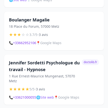
Boulanger Magalie
18 Place du Forum, 57000 Metz
★
★
★
☆
☆
•
3.7/5
3 avis
📞
+33662952106
📍
Google Maps
Jennifer Sordetti Psychologue du
doctolib.fr
travail - Hypnose
1 Rue Ernest-Maurice Mungenast, 57070
Metz
★
★
★
★
★
•
5/5
3 avis
📞
+33621000055
🌐
Site web
📍
Google Maps