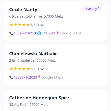
Cécile Nanty
psynanty.fr
6 Rue Saint-Etienne, 57000 Metz
★
★
★
★
★
•
5/5
3 avis
📞
+33786010930
🌐
Site web
📍
Google Maps
Chmielewski Nathalie
2 En Chaplerue, 57000 Metz
★
★
★
★
★
•
5/5
3 avis
📞
+33387162023
📍
Google Maps
Catherine Hennequin-Spitz
38 Av. Foch, 57000 Metz