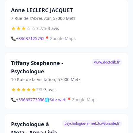
Anne LECLERC JACQUET
7 Rue de l'Abreuvoir, 57000 Metz
★
★
★
☆
☆
•
3.7/5
3 avis
📞
+33637125795
📍
Google Maps
Tiffany Stephenne -
www.doctolib.fr
Psychologue
10 Rue de la Visitation, 57000 Metz
★
★
★
★
★
•
5/5
3 avis
📞
+33663773996
🌐
Site web
📍
Google Maps
Psychologue à
psychologue-a-metz6.webnode.fr
Metz - Anna-Livia