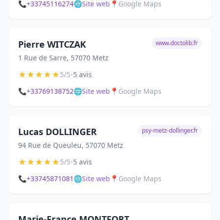
📞
+33745116274
🌐
Site web
📍
Google Maps
Pierre WITCZAK
www.doctolib.fr
1 Rue de Sarre, 57070 Metz
★
★
★
★
★
•
5/5
5 avis
📞
+33769138752
🌐
Site web
📍
Google Maps
Lucas DOLLINGER
psy-metz-dollinger.fr
94 Rue de Queuleu, 57070 Metz
★
★
★
★
★
•
5/5
5 avis
📞
+33745871081
🌐
Site web
📍
Google Maps
Marie-France MONTFORT