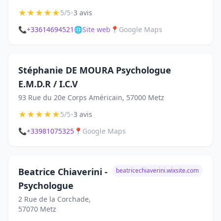
★
★
★
★
★
•
5/5
3 avis
📞
+33614694521
🌐
Site web
📍
Google Maps
Stéphanie DE MOURA Psychologue
E.M.D.R / I.C.V
93 Rue du 20e Corps Américain, 57000 Metz
★
★
★
★
★
•
5/5
3 avis
📞
+33981075325
📍
Google Maps
Beatrice Chiaverini -
beatricechiaverini.wixsite.com
Psychologue
2 Rue de la Corchade,
57070 Metz