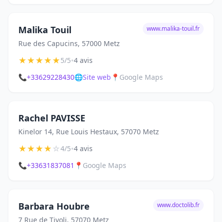
Malika Touil
www.malika-touil.fr
Rue des Capucins, 57000 Metz
★
★
★
★
★
•
5/5
4 avis
📞
+33629228430
🌐
Site web
📍
Google Maps
Rachel PAVISSE
Kinelor 14, Rue Louis Hestaux, 57070 Metz
★
★
★
★
☆
•
4/5
4 avis
📞
+33631837081
📍
Google Maps
Barbara Houbre
www.doctolib.fr
7 Rue de Tivoli, 57070 Metz