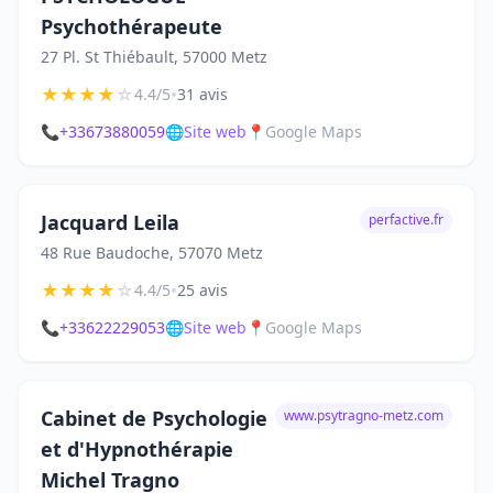
Psychothérapeute
27 Pl. St Thiébault, 57000 Metz
★
★
★
★
☆
•
4.4/5
31 avis
📞
+33673880059
🌐
Site web
📍
Google Maps
Jacquard Leila
perfactive.fr
48 Rue Baudoche, 57070 Metz
★
★
★
★
☆
•
4.4/5
25 avis
📞
+33622229053
🌐
Site web
📍
Google Maps
Cabinet de Psychologie
www.psytragno-metz.com
et d'Hypnothérapie
Michel Tragno