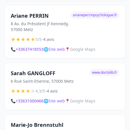
Ariane PERRIN
arianeperrinpsychologue.fr
8 Av. du Président Jf Kennedy,
57000 Metz
★
★
★
★
★
•
5/5
4 avis
📞
+33637418553
🌐
Site web
📍
Google Maps
Sarah GANGLOFF
www.doctolib.fr
6 Rue Saint-Etienne, 57000 Metz
★
★
★
★
☆
•
4.3/5
4 avis
📞
+33631000466
🌐
Site web
📍
Google Maps
Marie-Jo Brennstuhl