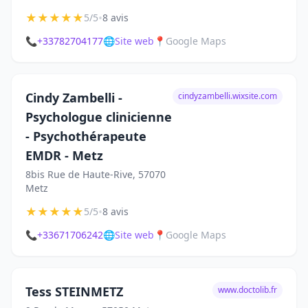
★
★
★
★
★
•
5/5
8 avis
📞
+33782704177
🌐
Site web
📍
Google Maps
Cindy Zambelli -
cindyzambelli.wixsite.com
Psychologue clinicienne
- Psychothérapeute
EMDR - Metz
8bis Rue de Haute-Rive, 57070
Metz
★
★
★
★
★
•
5/5
8 avis
📞
+33671706242
🌐
Site web
📍
Google Maps
Tess STEINMETZ
www.doctolib.fr