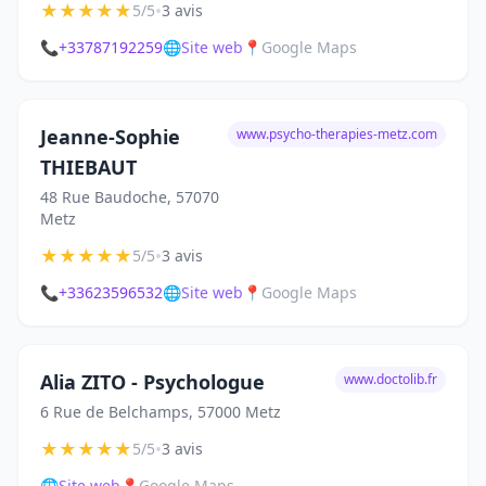
★
★
★
★
★
•
5/5
3 avis
📞
+33787192259
🌐
Site web
📍
Google Maps
Jeanne-Sophie
www.psycho-therapies-metz.com
THIEBAUT
48 Rue Baudoche, 57070
Metz
★
★
★
★
★
•
5/5
3 avis
📞
+33623596532
🌐
Site web
📍
Google Maps
Alia ZITO - Psychologue
www.doctolib.fr
6 Rue de Belchamps, 57000 Metz
★
★
★
★
★
•
5/5
3 avis
🌐
Site web
📍
Google Maps