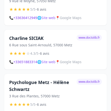
9 Rue le Moyne, 57050 Metz
★
★
★
★
★
•
5/5
6 avis
📞
+33636412949
🌐
Site web
📍
Google Maps
Charline SICIAK
www.doctolib.fr
6 Rue sous Saint-Arnould, 57000 Metz
★
★
★
★
☆
•
4.3/5
6 avis
📞
+33651883314
🌐
Site web
📍
Google Maps
Psychologue Metz - Hélène
www.doctolib.fr
Schwartz
3 Rue des Plantes, 57000 Metz
★
★
★
★
★
•
5/5
6 avis