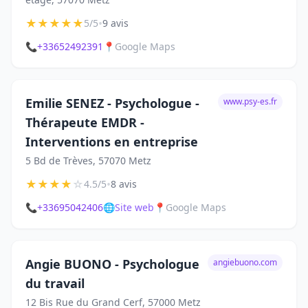
★
★
★
★
★
•
5/5
9 avis
📞
+33652492391
📍
Google Maps
Emilie SENEZ - Psychologue -
www.psy-es.fr
Thérapeute EMDR -
Interventions en entreprise
5 Bd de Trèves, 57070 Metz
★
★
★
★
☆
•
4.5/5
8 avis
📞
+33695042406
🌐
Site web
📍
Google Maps
Angie BUONO - Psychologue
angiebuono.com
du travail
12 Bis Rue du Grand Cerf, 57000 Metz