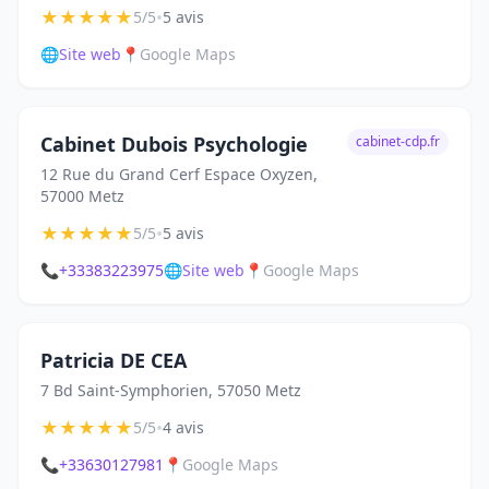
★
★
★
★
★
•
5/5
5 avis
🌐
Site web
📍
Google Maps
Cabinet Dubois Psychologie
cabinet-cdp.fr
12 Rue du Grand Cerf Espace Oxyzen,
57000 Metz
★
★
★
★
★
•
5/5
5 avis
📞
+33383223975
🌐
Site web
📍
Google Maps
Patricia DE CEA
7 Bd Saint-Symphorien, 57050 Metz
★
★
★
★
★
•
5/5
4 avis
📞
+33630127981
📍
Google Maps