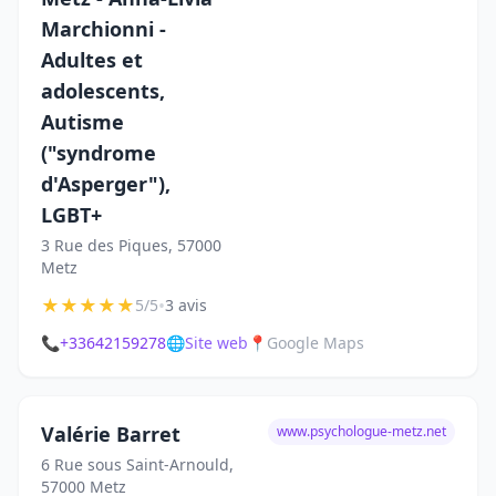
Marchionni -
Adultes et
adolescents,
Autisme
("syndrome
d'Asperger"),
LGBT+
3 Rue des Piques, 57000
Metz
★
★
★
★
★
•
5/5
3 avis
📞
+33642159278
🌐
Site web
📍
Google Maps
Valérie Barret
www.psychologue-metz.net
6 Rue sous Saint-Arnould,
57000 Metz