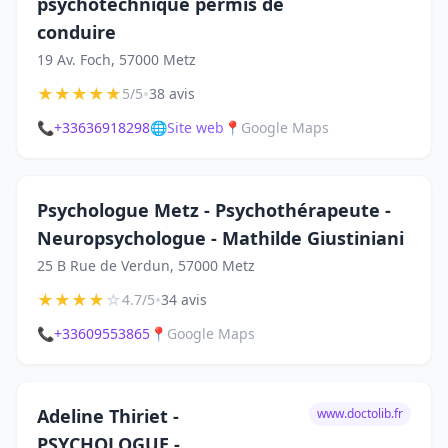
psychotechnique permis de
conduire
19 Av. Foch, 57000 Metz
★
★
★
★
★
•
5/5
38 avis
📞
+33636918298
🌐
Site web
📍
Google Maps
Psychologue Metz - Psychothérapeute -
Neuropsychologue - Mathilde Giustiniani
25 B Rue de Verdun, 57000 Metz
★
★
★
★
☆
•
4.7/5
34 avis
📞
+33609553865
📍
Google Maps
Adeline Thiriet -
www.doctolib.fr
PSYCHOLOGUE -