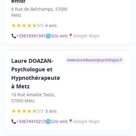
emdr
6 Rue de Belchamps, 57000
Metz
★
★
★
★
★
•
5/5
4 avis
📞
+33619341341
🌐
Site web
📍
Google Maps
Laure DOAZAN-
www.lauredoazanpsychologue.fr
Psychologue et
Hypnothérapeute
à Metz
10 Rue Amable Tastu,
57000 Metz
★
★
★
★
★
•
5/5
3 avis
📞
+33674410213
🌐
Site web
📍
Google Maps