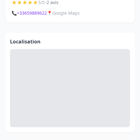
★
★
★
★
★
•
5/5
2 avis
📞
+33659889622
📍
Google Maps
Localisation