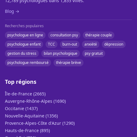
12,789 psychologues dans 1,855 villes.
Blog →
Recherches populaires
psychologue en ligne
consultation psy
thérapie couple
psychologue enfant
TCC
burn-out
anxiété
dépression
gestion du stress
bilan psychologique
psy gratuit
psychologue remboursé
thérapie brève
Top régions
Île-de-France (2665)
Auvergne-Rhône-Alpes (1690)
Occitanie (1437)
Nouvelle-Aquitaine (1356)
Provence-Alpes-Côte d'Azur (1290)
Hauts-de-France (895)