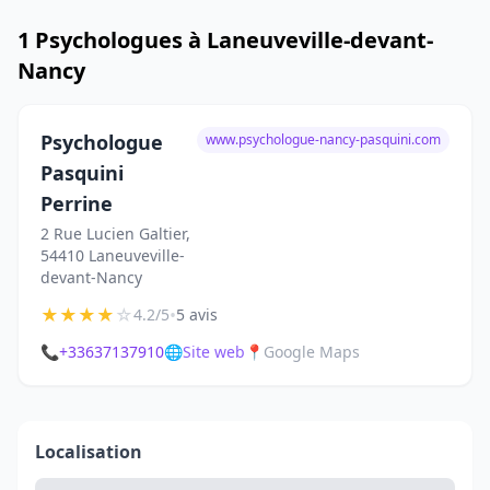
1 Psychologues à Laneuveville-devant-
Nancy
Psychologue
www.psychologue-nancy-pasquini.com
Pasquini
Perrine
2 Rue Lucien Galtier,
54410 Laneuveville-
devant-Nancy
★
★
★
★
☆
•
4.2/5
5 avis
📞
+33637137910
🌐
Site web
📍
Google Maps
Localisation