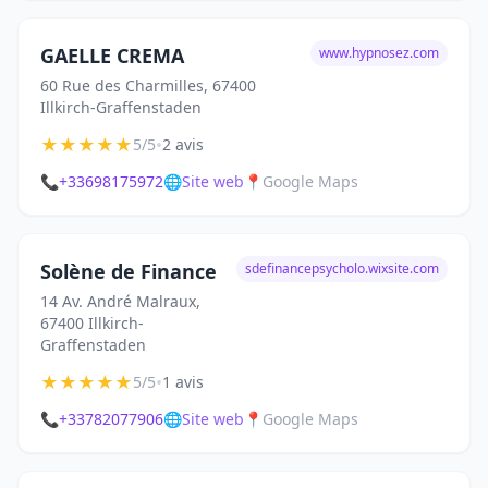
GAELLE CREMA
www.hypnosez.com
60 Rue des Charmilles, 67400
Illkirch-Graffenstaden
★
★
★
★
★
•
5/5
2 avis
📞
+33698175972
🌐
Site web
📍
Google Maps
Solène de Finance
sdefinancepsycholo.wixsite.com
14 Av. André Malraux,
67400 Illkirch-
Graffenstaden
★
★
★
★
★
•
5/5
1 avis
📞
+33782077906
🌐
Site web
📍
Google Maps