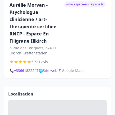
Aurélie Morvan -
www.espace-enfiligrane.fr
Psychologue
clinicienne / art-
thérapeute certifiée
RNCP - Espace En
Filigrane Illkirch
6 Rue des Bosquets, 67400
Illkirch-Graffenstaden
★
★
★
★
★
•
5/5
1 avis
📞
+33661822247
🌐
Site web
📍
Google Maps
Localisation