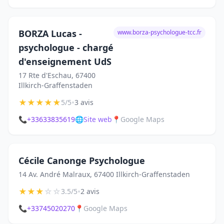
BORZA Lucas -
www.borza-psychologue-tcc.fr
psychologue - chargé
d'enseignement UdS
17 Rte d'Eschau, 67400
Illkirch-Graffenstaden
★
★
★
★
★
•
5/5
3 avis
📞
+33633835619
🌐
Site web
📍
Google Maps
Cécile Canonge Psychologue
14 Av. André Malraux, 67400 Illkirch-Graffenstaden
★
★
★
☆
☆
•
3.5/5
2 avis
📞
+33745020270
📍
Google Maps