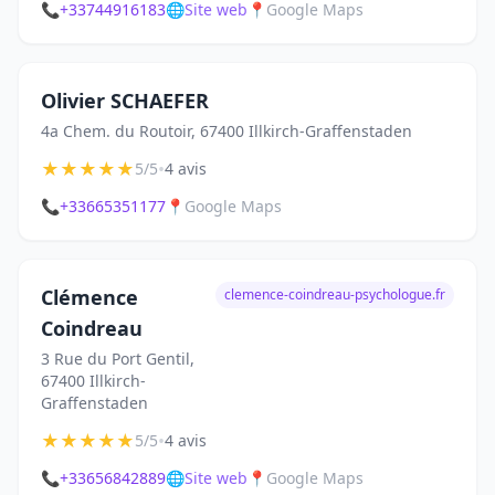
📞
+33744916183
🌐
Site web
📍
Google Maps
Olivier SCHAEFER
4a Chem. du Routoir, 67400 Illkirch-Graffenstaden
★
★
★
★
★
•
5/5
4 avis
📞
+33665351177
📍
Google Maps
Clémence
clemence-coindreau-psychologue.fr
Coindreau
3 Rue du Port Gentil,
67400 Illkirch-
Graffenstaden
★
★
★
★
★
•
5/5
4 avis
📞
+33656842889
🌐
Site web
📍
Google Maps