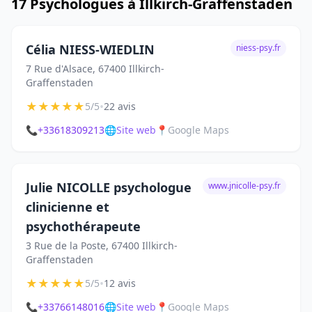
17 Psychologues à Illkirch-Graffenstaden
Célia NIESS-WIEDLIN
niess-psy.fr
7 Rue d'Alsace, 67400 Illkirch-
Graffenstaden
★
★
★
★
★
•
5/5
22 avis
📞
+33618309213
🌐
Site web
📍
Google Maps
Julie NICOLLE psychologue
www.jnicolle-psy.fr
clinicienne et
psychothérapeute
3 Rue de la Poste, 67400 Illkirch-
Graffenstaden
★
★
★
★
★
•
5/5
12 avis
📞
+33766148016
🌐
Site web
📍
Google Maps