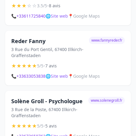
★
★
★
☆
☆
•
3.5/5
8 avis
📞
+33611725840
🌐
Site web
📍
Google Maps
Reder Fanny
www.fannyreder.fr
3 Rue du Port Gentil, 67400 Illkirch-
Graffenstaden
★
★
★
★
★
•
5/5
7 avis
📞
+33633053838
🌐
Site web
📍
Google Maps
Solène Groll - Psychologue
www.solenegroll.fr
3 Rue de la Poste, 67400 Illkirch-
Graffenstaden
★
★
★
★
★
•
5/5
5 avis