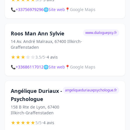
📞
+33756979296
🌐
Site web
📍
Google Maps
Roos Man Ann Sylvie
www.dialoguepsy.fr
14 Av. André Malraux, 67400 Illkirch-
Graffenstaden
★
★
★
☆
☆
•
3.5/5
4 avis
📞
+33686117012
🌐
Site web
📍
Google Maps
Angélique Duriaux -
angeliqueduriauxpsychologue.fr
Psychologue
158 B Rte de Lyon, 67400
Illkirch-Graffenstaden
★
★
★
★
★
•
5/5
4 avis