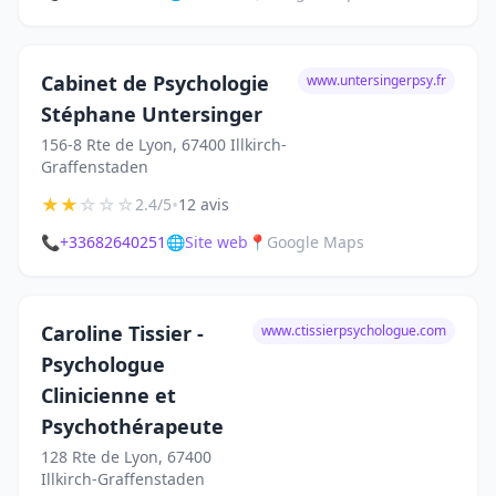
Cabinet de Psychologie
www.untersingerpsy.fr
Stéphane Untersinger
156-8 Rte de Lyon, 67400 Illkirch-
Graffenstaden
★
★
☆
☆
☆
•
2.4/5
12 avis
📞
+33682640251
🌐
Site web
📍
Google Maps
Caroline Tissier -
www.ctissierpsychologue.com
Psychologue
Clinicienne et
Psychothérapeute
128 Rte de Lyon, 67400
Illkirch-Graffenstaden