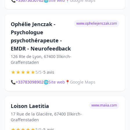
📞
+33673650762
🌐
Site web
📍
Google Maps
Ophélie Jenczak -
www.opheliejenczak.com
Psychologue
psychothérapeute -
EMDR - Neurofeedback
126 Rte de Lyon, 67400 Illkirch-
Graffenstaden
★
★
★
★
★
•
5/5
5 avis
📞
+33783098902
🌐
Site web
📍
Google Maps
Loison Laetitia
www.maiia.com
17 Rue de la Glacière, 67400 Illkirch-
Graffenstaden
★
★
★
★
★
•
5/5
5 avis