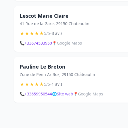
Lescot Marie Claire
41 Rue de la Gare, 29150 Chateaulin
★
★
★
★
★
•
5/5
3 avis
📞
+33674533950
📍
Google Maps
Pauline Le Breton
Zone de Penn Ar Roz, 29150 Châteaulin
★
★
★
★
★
•
5/5
1 avis
📞
+33659950544
🌐
Site web
📍
Google Maps