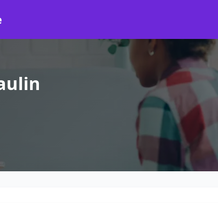
e
aulin