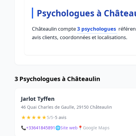
Psychologues à Châtea
Châteaulin compte
3 psychologues
référenc
avis clients, coordonnées et localisations.
3 Psychologues à Châteaulin
Jarlot Tyffen
46 Quai Charles de Gaulle, 29150 Châteaulin
★
★
★
★
★
•
5/5
5 avis
📞
+33641845891
🌐
Site web
📍
Google Maps