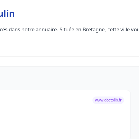
ulin
és dans notre annuaire. Située en Bretagne, cette ville vo
www.doctolib.fr