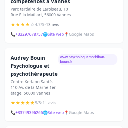
compétences à Vannes
Parc tertiaire de Laroiseau, 10
Rue Ella Maillart, 56000 Vannes
★
★
★
★
☆
•
4.7/5
13 avis
📞
+33297678757
🌐
Site web
📍
Google Maps
Audrey Bouin
www.psychologuemorbihan-
bouin.fr
Psychologue et
psychothérapeute
Centre Kerlann Santé,
110 Av. de la Marne 1er
étage, 56000 Vannes
★
★
★
★
★
•
5/5
11 avis
📞
+33749396266
🌐
Site web
📍
Google Maps