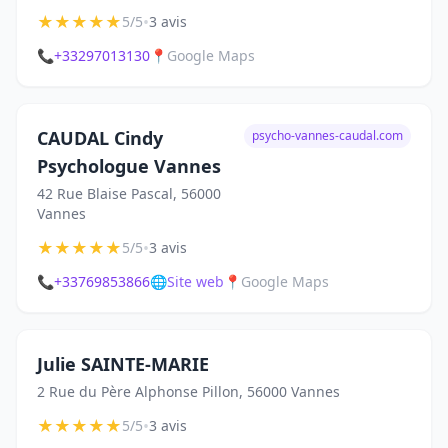
★
★
★
★
★
•
5/5
3 avis
📞
+33297013130
📍
Google Maps
CAUDAL Cindy
psycho-vannes-caudal.com
Psychologue Vannes
42 Rue Blaise Pascal, 56000
Vannes
★
★
★
★
★
•
5/5
3 avis
📞
+33769853866
🌐
Site web
📍
Google Maps
Julie SAINTE-MARIE
2 Rue du Père Alphonse Pillon, 56000 Vannes
★
★
★
★
★
•
5/5
3 avis