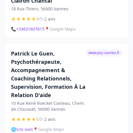
Clairon Chantal
18 Rue Thiers, 56000 Vannes
★
★
★
★
★
•
5/5
2 avis
📞
+33631607615
📍
Google Maps
Patrick Le Guen,
www.psy-vannes.fr
Psychothérapeute,
Accompagnement &
Coaching Relationnels,
Supervision, Formation À La
Relation D'aide
10 Rue René Roeckel Conleau, Chem.
de Cliscouët, 56000 Vannes
★
★
★
★
★
•
5/5
2 avis
🌐
Site web
📍
Google Maps