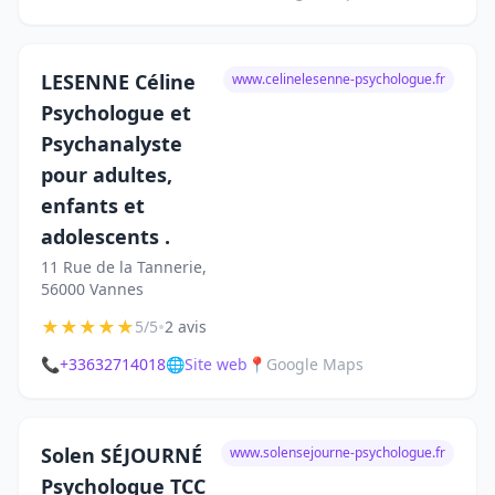
LESENNE Céline
www.celinelesenne-psychologue.fr
Psychologue et
Psychanalyste
pour adultes,
enfants et
adolescents .
11 Rue de la Tannerie,
56000 Vannes
★
★
★
★
★
•
5/5
2 avis
📞
+33632714018
🌐
Site web
📍
Google Maps
Solen SÉJOURNÉ
www.solensejourne-psychologue.fr
Psychologue TCC