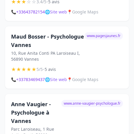
★
★
★
☆
☆
•
3.4/5
5 avis
📞
+33643782154
🌐
Site web
📍
Google Maps
Maud Bosser - Psychologue
www.pagesjaunes.fr
Vannes
10, Rue Anita Conti PA Laroiseau I,
56890 Vannes
★
★
★
★
★
•
5/5
5 avis
📞
+33783469437
🌐
Site web
📍
Google Maps
Anne Vaugier -
www.anne-vaugier-psychologue.fr
Psychologue à
Vannes
Parc Laroiseau, 1 Rue