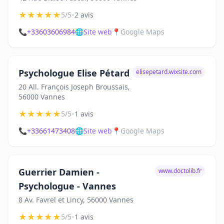
★
★
★
★
★
•
5/5
2 avis
📞
+33603606984
🌐
Site web
📍
Google Maps
Psychologue Elise Pétard
elisepetard.wixsite.com
20 All. François Joseph Broussais,
56000 Vannes
★
★
★
★
★
•
5/5
1 avis
📞
+33661473408
🌐
Site web
📍
Google Maps
Guerrier Damien -
www.doctolib.fr
Psychologue - Vannes
8 Av. Favrel et Lincy, 56000 Vannes
★
★
★
★
★
•
5/5
1 avis