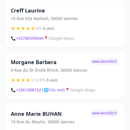
Creff Laurine
10 Rue Ella Maillart, 56000 Vannes
★
★
★
★
★
•
5/5
6 avis
📞
+33786595044
📍
Google Maps
Morgane Barbera
www.doctolib.fr
9 Rue du Dr Émile ROUX, 56000 Vannes
★
★
★
★
☆
•
4.3/5
6 avis
📞
+33610881021
🌐
Site web
📍
Google Maps
Anne Marie BUHAN
www.doctolib.fr
19 Rue du Moulin, 56000 Vannes