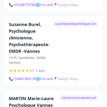
📞
+33768776760
🌐
Site web
📍
Google Maps
Suzanne Burel,
suzanneburelpsychologue.com
Psychologue
clinicienne,
Psychothérapeute-
EMDR -Vannes
14 Pl. Gambetta, 56000
Vannes
★
★
★
★
★
•
5/5
1 avis
📞
+33687383135
🌐
Site web
📍
Google Maps
MARTIN Marie-Laure
marilormartin.wixsite.com
Psychologue Vannes