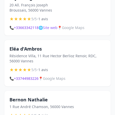
20 All. François Joseph
Broussais, 56000 Vannes
★
★
★
★
★
•
5/5
1 avis
📞
+33663342118
🌐
Site web
📍
Google Maps
Eléa d'Ambros
Résidence Villa, 11 Rue Hector Berlioz Renoir, RDC,
56000 Vannes
★
★
★
★
★
•
5/5
1 avis
📞
+33744983226
📍
Google Maps
Bernon Nathalie
1 Rue André Chamson, 56000 Vannes