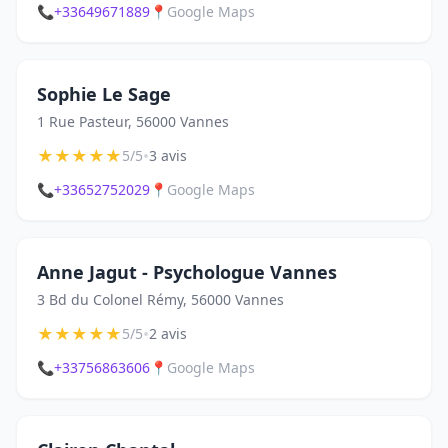
📞
+33649671889
📍
Google Maps
Sophie Le Sage
1 Rue Pasteur, 56000 Vannes
★
★
★
★
★
•
5/5
3 avis
📞
+33652752029
📍
Google Maps
Anne Jagut - Psychologue Vannes
3 Bd du Colonel Rémy, 56000 Vannes
★
★
★
★
★
•
5/5
2 avis
📞
+33756863606
📍
Google Maps