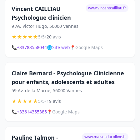
Vincent CAILLIAU
www.vincentcailliau.fr
Psychologue clinicien
9 Av. Victor Hugo, 56000 Vannes
★
★
★
★
★
•
5/5
20 avis
📞
+33783558044
🌐
Site web
📍
Google Maps
Claire Bernard - Psychologue Clinicienne
pour enfants, adolescents et adultes
59 Av. de la Marne, 56000 Vannes
★
★
★
★
★
•
5/5
19 avis
📞
+33614355385
📍
Google Maps
Pauline Talmon -
www.maison-lacolline.fr