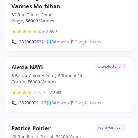
Vannes Morbihan
30 Rue Thiers 2ème
étage, 56000 Vannes
★
★
★
★
★
•
5/5
2 avis
📞
+33290996221
🌐
Site web
📍
Google Maps
Alexia NAYL
www.doctolib.fr
3 Bd du Colonel Rémy Bâtiment "le
Corum, 56000 Vannes
★
★
★
★
☆
•
4.5/5
2 avis
📞
+33290991126
🌐
Site web
📍
Google Maps
Patrice Poirier
psy-a-vannes.fr
42 Rue Blaise Pascal, 56000 Vannes