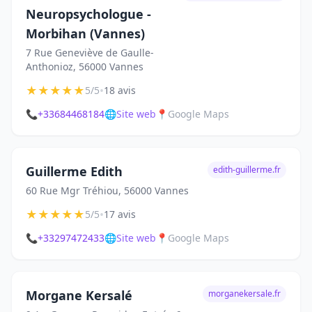
Neuropsychologue -
Morbihan (Vannes)
7 Rue Geneviève de Gaulle-
Anthonioz, 56000 Vannes
★
★
★
★
★
•
5/5
18 avis
📞
+33684468184
🌐
Site web
📍
Google Maps
Guillerme Edith
edith-guillerme.fr
60 Rue Mgr Tréhiou, 56000 Vannes
★
★
★
★
★
•
5/5
17 avis
📞
+33297472433
🌐
Site web
📍
Google Maps
Morgane Kersalé
morganekersale.fr