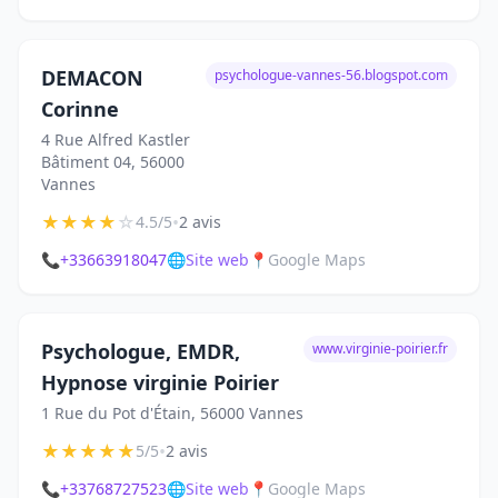
DEMACON
psychologue-vannes-56.blogspot.com
Corinne
4 Rue Alfred Kastler
Bâtiment 04, 56000
Vannes
★
★
★
★
☆
•
4.5/5
2 avis
📞
+33663918047
🌐
Site web
📍
Google Maps
Psychologue, EMDR,
www.virginie-poirier.fr
Hypnose virginie Poirier
1 Rue du Pot d'Étain, 56000 Vannes
★
★
★
★
★
•
5/5
2 avis
📞
+33768727523
🌐
Site web
📍
Google Maps