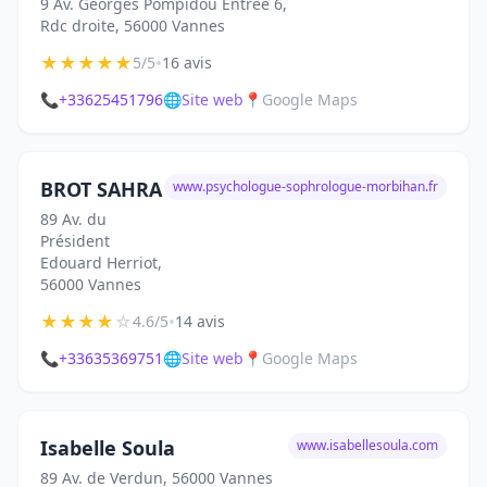
9 Av. Georges Pompidou Entrée 6,
Rdc droite, 56000 Vannes
★
★
★
★
★
•
5/5
16 avis
📞
+33625451796
🌐
Site web
📍
Google Maps
BROT SAHRA
www.psychologue-sophrologue-morbihan.fr
89 Av. du
Président
Edouard Herriot,
56000 Vannes
★
★
★
★
☆
•
4.6/5
14 avis
📞
+33635369751
🌐
Site web
📍
Google Maps
Isabelle Soula
www.isabellesoula.com
89 Av. de Verdun, 56000 Vannes