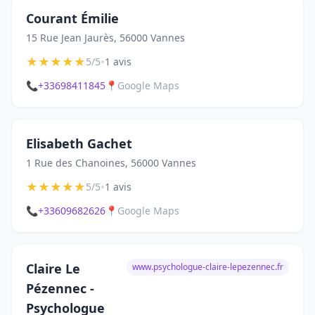
Courant Émilie
15 Rue Jean Jaurès, 56000 Vannes
★
★
★
★
★
•
5/5
1 avis
📞
+33698411845
📍
Google Maps
Elisabeth Gachet
1 Rue des Chanoines, 56000 Vannes
★
★
★
★
★
•
5/5
1 avis
📞
+33609682626
📍
Google Maps
Claire Le
www.psychologue-claire-lepezennec.fr
Pézennec -
Psychologue