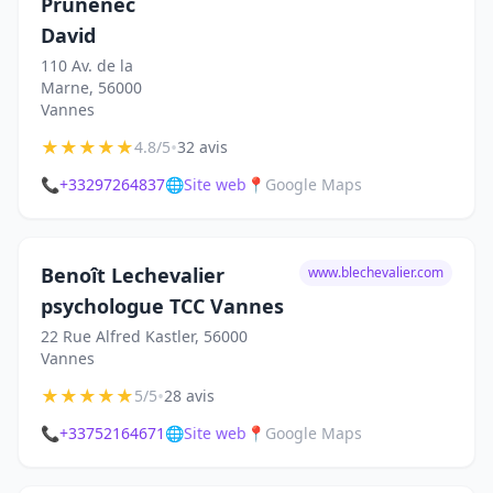
Prunenec
David
110 Av. de la
Marne, 56000
Vannes
★
★
★
★
★
•
4.8/5
32 avis
📞
+33297264837
🌐
Site web
📍
Google Maps
Benoît Lechevalier
www.blechevalier.com
psychologue TCC Vannes
22 Rue Alfred Kastler, 56000
Vannes
★
★
★
★
★
•
5/5
28 avis
📞
+33752164671
🌐
Site web
📍
Google Maps