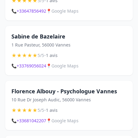
★
★
★
★
★
•
5/5
1 avis
📞
+33647856492
📍
Google Maps
Sabine de Bazelaire
1 Rue Pasteur, 56000 Vannes
★
★
★
★
★
•
5/5
1 avis
📞
+33769056024
📍
Google Maps
Florence Albouy - Psychologue Vannes
10 Rue Dr Joseph Audic, 56000 Vannes
★
★
★
★
★
•
5/5
1 avis
📞
+33681042207
📍
Google Maps