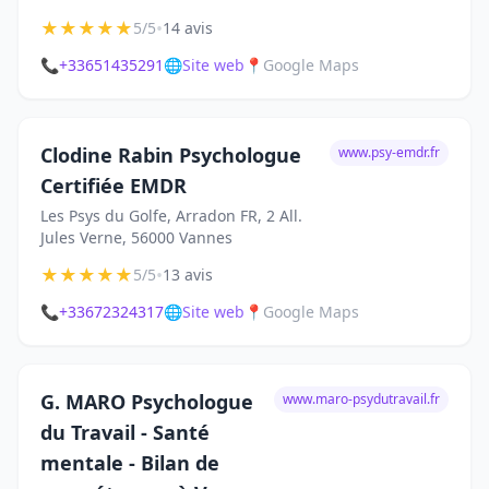
★
★
★
★
★
•
5/5
14 avis
📞
+33651435291
🌐
Site web
📍
Google Maps
Clodine Rabin Psychologue
www.psy-emdr.fr
Certifiée EMDR
Les Psys du Golfe, Arradon FR, 2 All.
Jules Verne, 56000 Vannes
★
★
★
★
★
•
5/5
13 avis
📞
+33672324317
🌐
Site web
📍
Google Maps
G. MARO Psychologue
www.maro-psydutravail.fr
du Travail - Santé
mentale - Bilan de