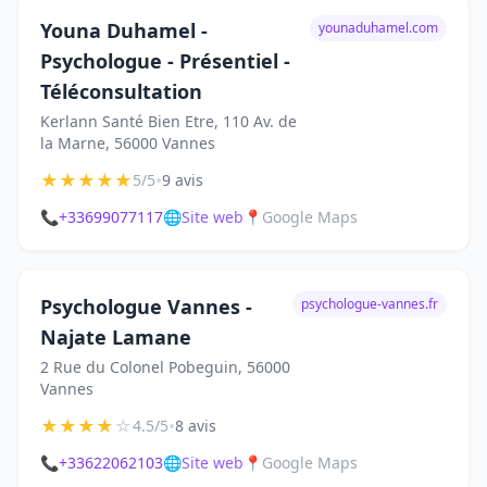
Youna Duhamel -
younaduhamel.com
Psychologue - Présentiel -
Téléconsultation
Kerlann Santé Bien Etre, 110 Av. de
la Marne, 56000 Vannes
★
★
★
★
★
•
5/5
9 avis
📞
+33699077117
🌐
Site web
📍
Google Maps
Psychologue Vannes -
psychologue-vannes.fr
Najate Lamane
2 Rue du Colonel Pobeguin, 56000
Vannes
★
★
★
★
☆
•
4.5/5
8 avis
📞
+33622062103
🌐
Site web
📍
Google Maps