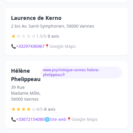
Laurence de Kerno
2 bis Av. Saint-Symphorien, 56000 Vannes
★
☆
☆
☆
☆
•
1.5/5
8 avis
📞
+33297436967
📍
Google Maps
Hélène
www.psychologue-vannes-helene-
phelippeau.fr
Phelippeau
39 Rue
Madame Môle,
56000 Vannes
★
★
★
★
☆
•
4/5
8 avis
📞
+33672154080
🌐
Site web
📍
Google Maps