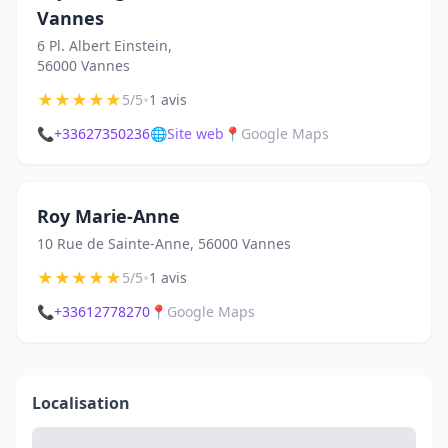
Vannes
6 Pl. Albert Einstein,
56000 Vannes
★
★
★
★
★
•
5/5
1 avis
📞
+33627350236
🌐
Site web
📍
Google Maps
Roy Marie-Anne
10 Rue de Sainte-Anne, 56000 Vannes
★
★
★
★
★
•
5/5
1 avis
📞
+33612778270
📍
Google Maps
Localisation