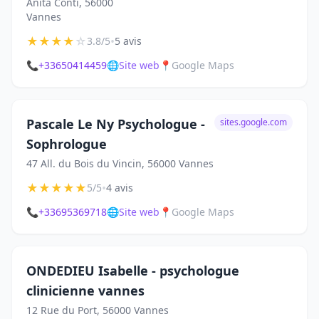
Anita Conti, 56000
Vannes
★
★
★
★
☆
•
3.8/5
5 avis
📞
+33650414459
🌐
Site web
📍
Google Maps
Pascale Le Ny Psychologue -
sites.google.com
Sophrologue
47 All. du Bois du Vincin, 56000 Vannes
★
★
★
★
★
•
5/5
4 avis
📞
+33695369718
🌐
Site web
📍
Google Maps
ONDEDIEU Isabelle - psychologue
clinicienne vannes
12 Rue du Port, 56000 Vannes