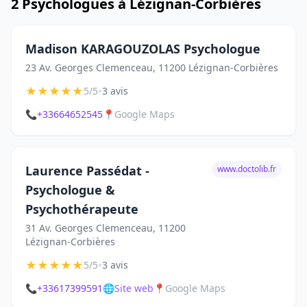
2 Psychologues à Lézignan-Corbières
Madison KARAGOUZOLAS Psychologue
23 Av. Georges Clemenceau, 11200 Lézignan-Corbières
★
★
★
★
★
•
5/5
3 avis
📞
+33664652545
📍
Google Maps
Laurence Passédat -
www.doctolib.fr
Psychologue &
Psychothérapeute
31 Av. Georges Clemenceau, 11200
Lézignan-Corbières
★
★
★
★
★
•
5/5
3 avis
📞
+33617399591
🌐
Site web
📍
Google Maps