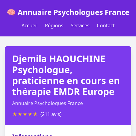
🧠 Annuaire Psychologues France
Accueil
Régions
Services
Contact
Djemila HAOUCHINE
Psychologue,
praticienne en cours en
thérapie EMDR Europe
Annuaire Psychologues France
★
★
★
★
★
(211 avis)