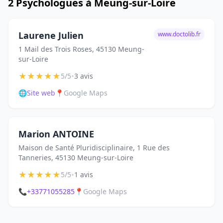
2 Psychologues à Meung-sur-Loire
Laurene Julien
www.doctolib.fr
1 Mail des Trois Roses, 45130 Meung-
sur-Loire
★
★
★
★
★
•
5/5
3 avis
🌐
Site web
📍
Google Maps
Marion ANTOINE
Maison de Santé Pluridisciplinaire, 1 Rue des
Tanneries, 45130 Meung-sur-Loire
★
★
★
★
★
•
5/5
1 avis
📞
+33771055285
📍
Google Maps