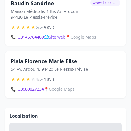
Baudin Sandrine
www.doctolib.fr
Maison Médicale, 1 Bis Av. Ardouin,
94420 Le Plessis-Trévise
★
★
★
★
★
•
5/5
4 avis
📞
+33145764409
🌐
Site web
📍
Google Maps
Piaia Florence Marie Elise
54 Av. Ardouin, 94420 Le Plessis-Trévise
★
★
★
★
☆
•
4/5
4 avis
📞
+33680827234
📍
Google Maps
Localisation