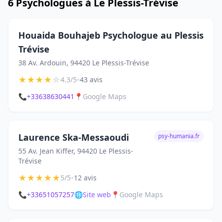
6 Psychologues à Le Plessis-Trévise
Houaida Bouhajeb Psychologue au Plessis
Trévise
38 Av. Ardouin, 94420 Le Plessis-Trévise
★
★
★
★
☆
•
4.3/5
43 avis
📞
+33638630441
📍
Google Maps
Laurence Ska-Messaoudi
psy-humania.fr
55 Av. Jean Kiffer, 94420 Le Plessis-
Trévise
★
★
★
★
★
•
5/5
12 avis
📞
+33651057257
🌐
Site web
📍
Google Maps