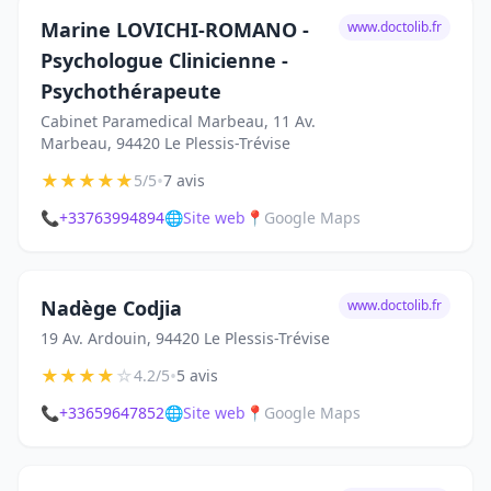
Marine LOVICHI-ROMANO -
www.doctolib.fr
Psychologue Clinicienne -
Psychothérapeute
Cabinet Paramedical Marbeau, 11 Av.
Marbeau, 94420 Le Plessis-Trévise
★
★
★
★
★
•
5/5
7 avis
📞
+33763994894
🌐
Site web
📍
Google Maps
Nadège Codjia
www.doctolib.fr
19 Av. Ardouin, 94420 Le Plessis-Trévise
★
★
★
★
☆
•
4.2/5
5 avis
📞
+33659647852
🌐
Site web
📍
Google Maps