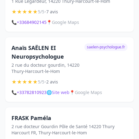
1 Rue Legardeur, 14220 Thury-Harcourt-le-Hom
★
★
★
★
★
•
5/5
7 avis
📞
+33684902145
📍
Google Maps
Anaïs SAËLEN EI
saelen-psychologue.fr
Neuropsychologue
2 rue du docteur gourdin, 14220
Thury-Harcourt-le-Hom
★
★
★
★
★
•
5/5
2 avis
📞
+33782810923
🌐
Site web
📍
Google Maps
FRASK Paméla
2 rue docteur Gourdin Pôle de Santé 14220 Thury
Harcourt FR, Thury-Harcourt-le-Hom