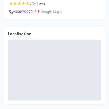
★
★
★
★
★
•
5/5
1 avis
📞
+33649227040
📍
Google Maps
Localisation