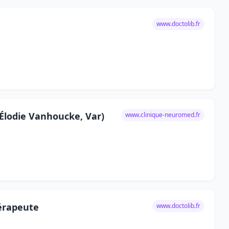
www.doctolib.fr
lodie Vanhoucke, Var)
www.clinique-neuromed.fr
érapeute
www.doctolib.fr