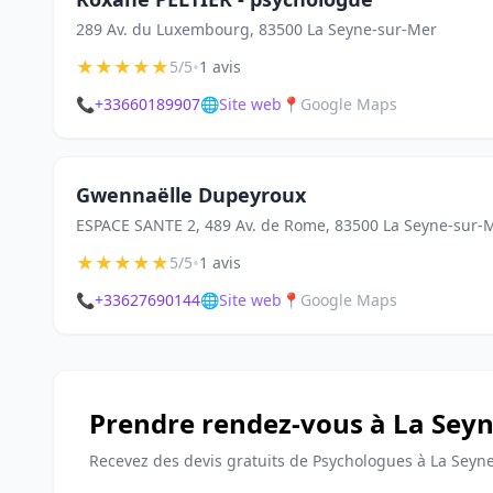
289 Av. du Luxembourg, 83500 La Seyne-sur-Mer
★
★
★
★
★
•
5/5
1 avis
📞
+33660189907
🌐
Site web
📍
Google Maps
Gwennaëlle Dupeyroux
ESPACE SANTE 2, 489 Av. de Rome, 83500 La Seyne-sur-
★
★
★
★
★
•
5/5
1 avis
📞
+33627690144
🌐
Site web
📍
Google Maps
Prendre rendez-vous à La Sey
Recevez des devis gratuits de Psychologues à La Seyn