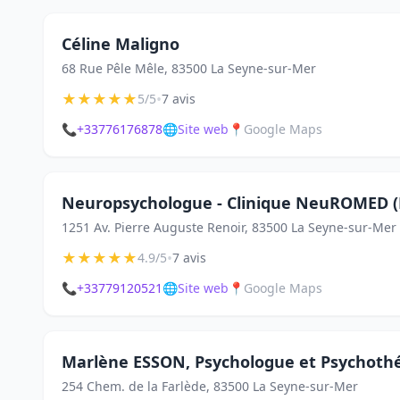
Céline Maligno
68 Rue Pêle Mêle, 83500 La Seyne-sur-Mer
★
★
★
★
★
•
5/5
7 avis
📞
+33776176878
🌐
Site web
📍
Google Maps
Neuropsychologue - Clinique NeuROMED (É
1251 Av. Pierre Auguste Renoir, 83500 La Seyne-sur-Mer
★
★
★
★
★
•
4.9/5
7 avis
📞
+33779120521
🌐
Site web
📍
Google Maps
Marlène ESSON, Psychologue et Psychoth
254 Chem. de la Farlède, 83500 La Seyne-sur-Mer