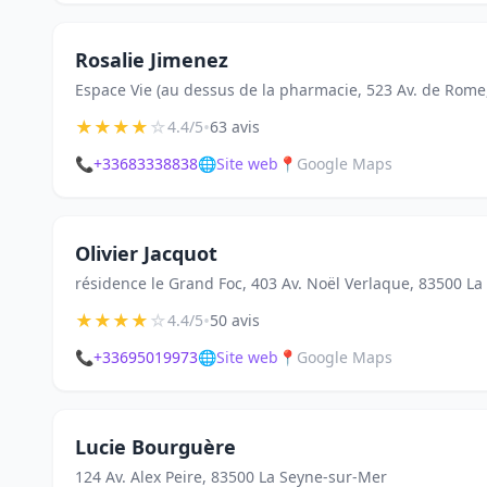
Rosalie Jimenez
Espace Vie (au dessus de la pharmacie, 523 Av. de Rom
★
★
★
★
☆
•
4.4/5
63 avis
📞
+33683338838
🌐
Site web
📍
Google Maps
Olivier Jacquot
résidence le Grand Foc, 403 Av. Noël Verlaque, 83500 L
★
★
★
★
☆
•
4.4/5
50 avis
📞
+33695019973
🌐
Site web
📍
Google Maps
Lucie Bourguère
124 Av. Alex Peire, 83500 La Seyne-sur-Mer