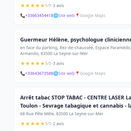
★
★
★
★
★
•
5/5
3 avis
📞
+33663454418
🌐
Site web
📍
Google Maps
Guermeur Hélène, psychologue clinicienn
en face du parking, Rez-de-chaussée, Espace Paramédica
Armando, 83500 La Seyne-sur-Mer
★
★
★
★
★
•
5/5
3 avis
📞
+33643673588
🌐
Site web
📍
Google Maps
Arrêt tabac STOP TABAC - CENTRE LASER La
Toulon - Sevrage tabagique et cannabis - l
68 Rue Pêle Mêle, 83500 La Seyne-sur-Mer
★
★
★
★
★
•
5/5
2 avis