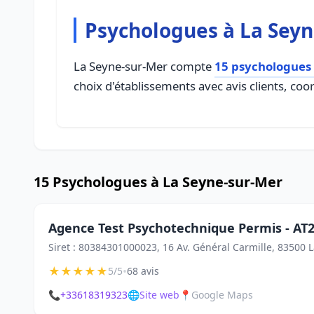
Psychologues à La Sey
La Seyne-sur-Mer compte
15 psychologues
choix d'établissements avec avis clients, coo
15 Psychologues à La Seyne-sur-Mer
Agence Test Psychotechnique Permis - AT2
Siret : 80384301000023, 16 Av. Général Carmille, 83500 
★
★
★
★
★
•
5/5
68 avis
📞
+33618319323
🌐
Site web
📍
Google Maps