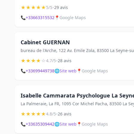
★
★
★
★
★
•
5/5
29 avis
📞
+33663315532
📍
Google Maps
Cabinet GUERNAN
bureau de l'Arche, 122 Av. Emile Zola, 83500 La Seyne-s
★
★
★
★
☆
•
4.7/5
28 avis
📞
+33699449738
🌐
Site web
📍
Google Maps
Isabelle Cammarata Psychologue La Seyn
La Palmeraie, La FR, 1095 Cor Michel Pacha, 83500 La S
★
★
★
★
★
•
4.8/5
26 avis
📞
+33635309442
🌐
Site web
📍
Google Maps