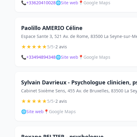
📞
+33620410028
🌐
Site web
📍
Google Maps
Paolillo AMERIO Céline
Espace Sante 3, 521 Av. de Rome, 83500 La Seyne-sur-M
★
★
★
★
★
•
5/5
2 avis
📞
+33494894348
🌐
Site web
📍
Google Maps
Sylvain Davrieux - Psychologue clinicien,
Cabinet Sixième Sens, 455 Av. de Bruxelles, 83500 La S
★
★
★
★
★
•
5/5
2 avis
🌐
Site web
📍
Google Maps
Roxane PELTIER - psychologue