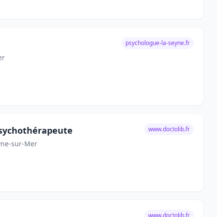
psychologue-la-seyne.fr
er
 psychothérapeute
www.doctolib.fr
eyne-sur-Mer
www.doctolib.fr