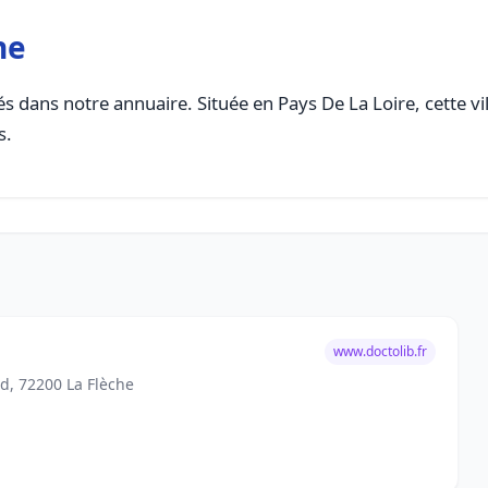
he
s dans notre annuaire. Située en Pays De La Loire, cette vi
s.
www.doctolib.fr
d, 72200 La Flèche