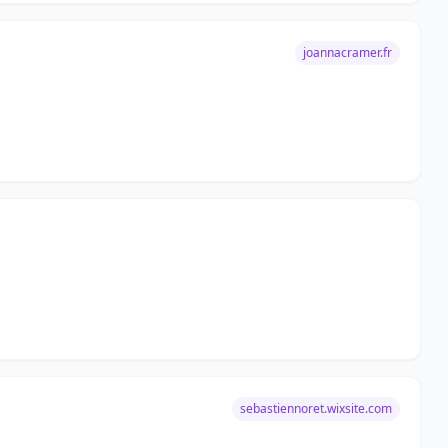
joannacramer.fr
sebastiennoret.wixsite.com