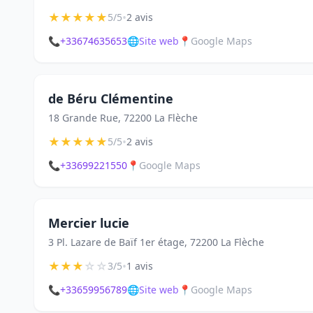
★
★
★
★
★
•
5/5
2 avis
📞
+33674635653
🌐
Site web
📍
Google Maps
de Béru Clémentine
18 Grande Rue, 72200 La Flèche
★
★
★
★
★
•
5/5
2 avis
📞
+33699221550
📍
Google Maps
Mercier lucie
3 Pl. Lazare de Baïf 1er étage, 72200 La Flèche
★
★
★
☆
☆
•
3/5
1 avis
📞
+33659956789
🌐
Site web
📍
Google Maps