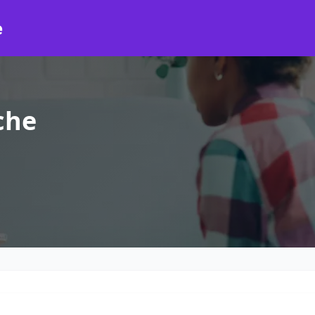
e
che