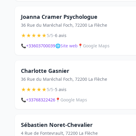
Joanna Cramer Psychologue
36 Rue du Maréchal Foch, 72200 La Flèche
★
★
★
★
★
•
5/5
6 avis
📞
+33603700039
🌐
Site web
📍
Google Maps
Charlotte Gasnier
36 Rue du Maréchal Foch, 72200 La Flèche
★
★
★
★
★
•
5/5
5 avis
📞
+33768322426
📍
Google Maps
Sébastien Noret-Chevalier
4 Rue de Fontevrault, 72200 La Flèche