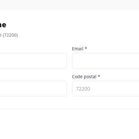
he
e (72200)
Email *
Code postal *