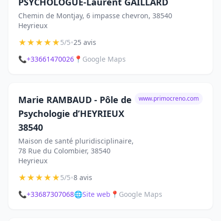
PSYCHOLOGUE-Laurent GAILLARD
Chemin de Montjay, 6 impasse chevron, 38540
Heyrieux
★
★
★
★
★
•
5/5
25 avis
📞
+33661470026
📍
Google Maps
Marie RAMBAUD - Pôle de
www.primocreno.com
Psychologie d’HEYRIEUX
38540
Maison de santé pluridisciplinaire,
78 Rue du Colombier, 38540
Heyrieux
★
★
★
★
★
•
5/5
8 avis
📞
+33687307068
🌐
Site web
📍
Google Maps