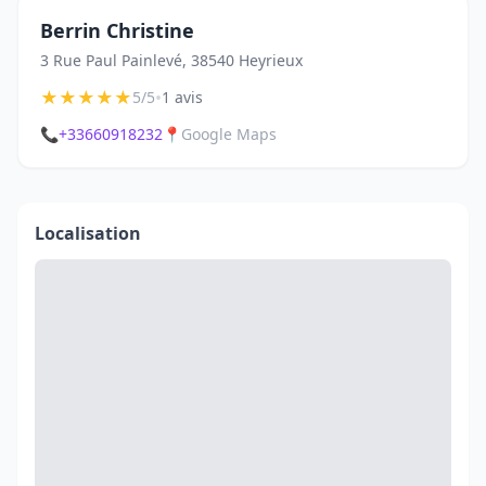
Berrin Christine
3 Rue Paul Painlevé, 38540 Heyrieux
★
★
★
★
★
•
5/5
1 avis
📞
+33660918232
📍
Google Maps
Localisation