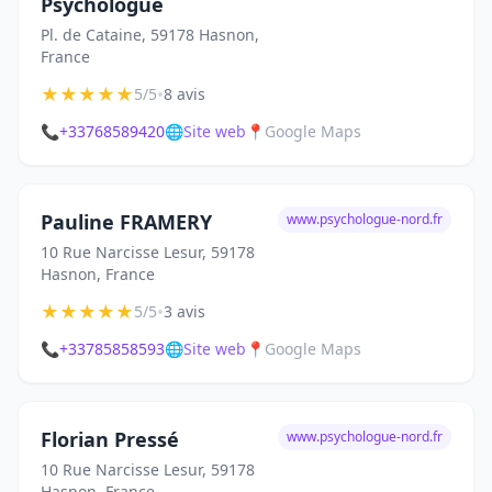
Psychologue
Pl. de Cataine, 59178 Hasnon,
France
★
★
★
★
★
•
5/5
8 avis
📞
+33768589420
🌐
Site web
📍
Google Maps
Pauline FRAMERY
www.psychologue-nord.fr
10 Rue Narcisse Lesur, 59178
Hasnon, France
★
★
★
★
★
•
5/5
3 avis
📞
+33785858593
🌐
Site web
📍
Google Maps
Florian Pressé
www.psychologue-nord.fr
10 Rue Narcisse Lesur, 59178
Hasnon, France