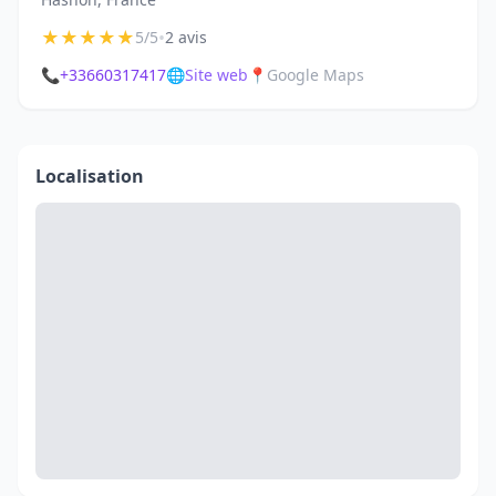
★
★
★
★
★
•
5/5
2 avis
📞
+33660317417
🌐
Site web
📍
Google Maps
Localisation