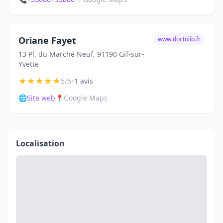
Oriane Fayet
www.doctolib.fr
13 Pl. du Marché Neuf, 91190 Gif-sur-
Yvette
★
★
★
★
★
•
5/5
1 avis
🌐
Site web
📍
Google Maps
Localisation