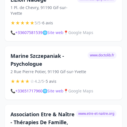
1 Pl. de Chevry, 91190 Gif-sur-
Yvette
★
★
★
★
★
•
5/5
6 avis
📞
+33607581539
🌐
Site web
📍
Google Maps
Marine Szczepaniak -
www.doctolib.fr
Psychologue
2 Rue Pierre Potier, 91190 Gif-sur-Yvette
★
★
★
★
☆
•
4.2/5
5 avis
📞
+33651717960
🌐
Site web
📍
Google Maps
Association Etre & Naître
www.etre-et-naitre.org
- Thérapies De Famille,