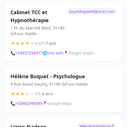
Cabinet TCC et
psychologueenligne-tcc.com
Hypnothérapie
1 Pl. du Marché Neuf, 91190
Gif-sur-Yvette
★
★
★
★
☆
•
4.4/5
7 avis
📞
+33637256977
🌐
Site web
📍
Google Maps
Hélène Buquet - Psychologue
9 Rue Raoul Dautry, 91190 Gif-sur-Yvette
★
★
★
☆
☆
•
3/5
6 avis
📞
+33682045069
📍
Google Maps
Lizion Nadege
www.neuropsylizion.fr