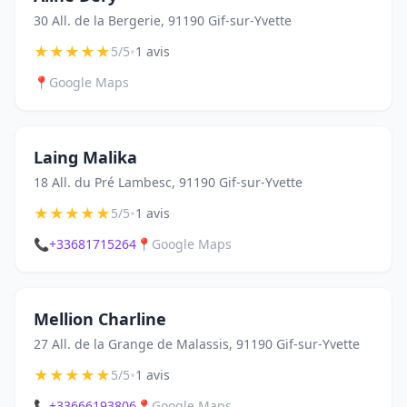
30 All. de la Bergerie, 91190 Gif-sur-Yvette
★
★
★
★
★
•
5/5
1 avis
📍
Google Maps
Laing Malika
18 All. du Pré Lambesc, 91190 Gif-sur-Yvette
★
★
★
★
★
•
5/5
1 avis
📞
+33681715264
📍
Google Maps
Mellion Charline
27 All. de la Grange de Malassis, 91190 Gif-sur-Yvette
★
★
★
★
★
•
5/5
1 avis
📞
+33666193806
📍
Google Maps