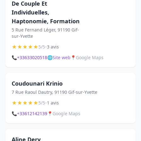
De Couple Et
Individuelles,
Haptonomie, Formation
5 Rue Fernand Léger, 91190 Gif-
sur-Yvette
★
★
★
★
★
•
5/5
3 avis
📞
+33633020518
🌐
Site web
📍
Google Maps
Coudounari Krinio
7 Rue Raoul Dautry, 91190 Gif-sur-Yvette
★
★
★
★
★
•
5/5
1 avis
📞
+33612142139
📍
Google Maps
Aline Dery