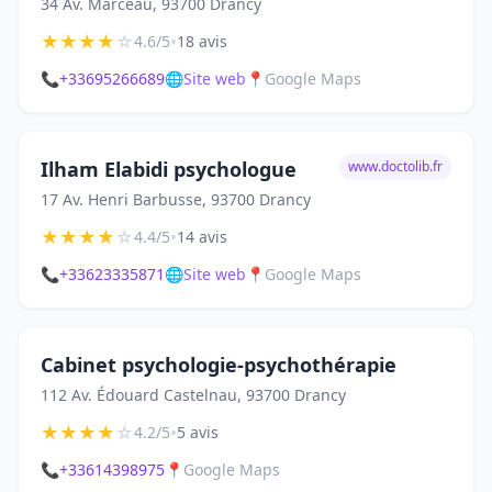
34 Av. Marceau, 93700 Drancy
★
★
★
★
☆
•
4.6/5
18 avis
📞
+33695266689
🌐
Site web
📍
Google Maps
Ilham Elabidi psychologue
www.doctolib.fr
17 Av. Henri Barbusse, 93700 Drancy
★
★
★
★
☆
•
4.4/5
14 avis
📞
+33623335871
🌐
Site web
📍
Google Maps
Cabinet psychologie-psychothérapie
112 Av. Édouard Castelnau, 93700 Drancy
★
★
★
★
☆
•
4.2/5
5 avis
📞
+33614398975
📍
Google Maps