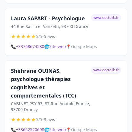
Laura SAPART - Psychologue
www.doctolib.fr
44 Rue Sacco et Vanzetti, 93700 Drancy
★
★
★
★
★
•
5/5
5 avis
📞
+33768674580
🌐
Site web
📍
Google Maps
Shéhrane OUINAS,
www.doctolib.fr
psychologue thérapies
cognitives et
comportementales (TCC)
CABINET PSY 93, 87 Rue Anatole France,
93700 Drancy
★
★
★
★
★
•
5/5
3 avis
📞
+33652520698
🌐
Site web
📍
Google Maps