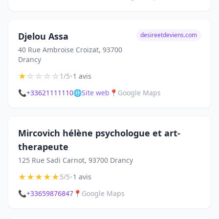
Djelou Assa
desireetdeviens.com
40 Rue Ambroise Croizat, 93700
Drancy
★
☆
☆
☆
☆
•
1/5
1 avis
📞
+33621111110
🌐
Site web
📍
Google Maps
Mircovich hélène psychologue et art-
therapeute
125 Rue Sadi Carnot, 93700 Drancy
★
★
★
★
★
•
5/5
1 avis
📞
+33659876847
📍
Google Maps