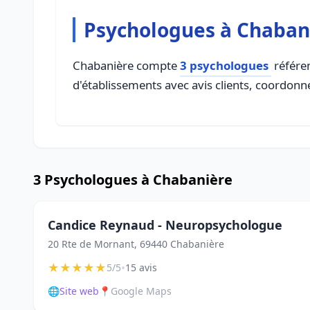
Psychologues à Chaban
Chabanière compte
3 psychologues
référen
d'établissements avec avis clients, coordonné
3 Psychologues à Chabanière
Candice Reynaud - Neuropsychologue
20 Rte de Mornant, 69440 Chabanière
★
★
★
★
★
•
5/5
15 avis
🌐
Site web
📍
Google Maps