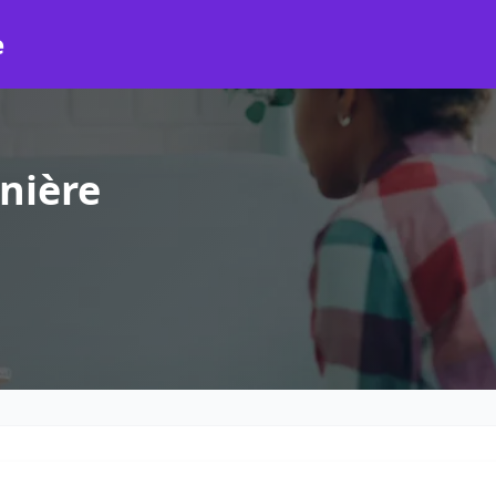
e
nière