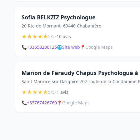
Sofia BELKZIZ Psychologue
20 Rte de Mornant, 69440 Chabanière
★
★
★
★
★
•
5/5
10 avis
📞
+33658230125
🌐
Site web
📍
Google Maps
Marion de Feraudy Chapus Psychologue à
Saint Maurice sur Dargoire 707 route de la Condamine 
★
★
★
★
★
•
5/5
1 avis
📞
+33767426760
📍
Google Maps