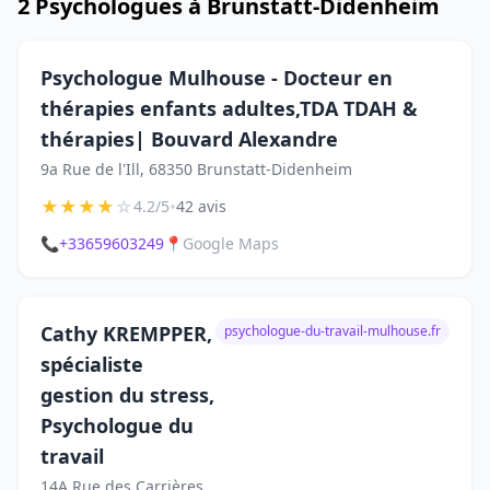
2 Psychologues à Brunstatt-Didenheim
Psychologue Mulhouse - Docteur en
thérapies enfants adultes,TDA TDAH &
thérapies| Bouvard Alexandre
9a Rue de l'Ill, 68350 Brunstatt-Didenheim
★
★
★
★
☆
•
4.2/5
42 avis
📞
+33659603249
📍
Google Maps
Cathy KREMPPER,
psychologue-du-travail-mulhouse.fr
spécialiste
gestion du stress,
Psychologue du
travail
14A Rue des Carrières,