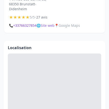
68350 Brunstatt-
Didenheim
★
★
★
★
★
•
5/5
27 avis
📞
+33766327854
🌐
Site web
📍
Google Maps
Localisation