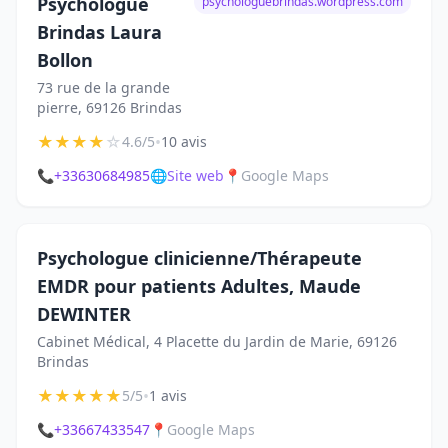
Psychologue
psychologuebrindas.wordpress.com
Brindas Laura
Bollon
73 rue de la grande
pierre, 69126 Brindas
★
★
★
★
☆
•
4.6/5
10 avis
📞
+33630684985
🌐
Site web
📍
Google Maps
Psychologue clinicienne/Thérapeute
EMDR pour patients Adultes, Maude
DEWINTER
Cabinet Médical, 4 Placette du Jardin de Marie, 69126
Brindas
★
★
★
★
★
•
5/5
1 avis
📞
+33667433547
📍
Google Maps