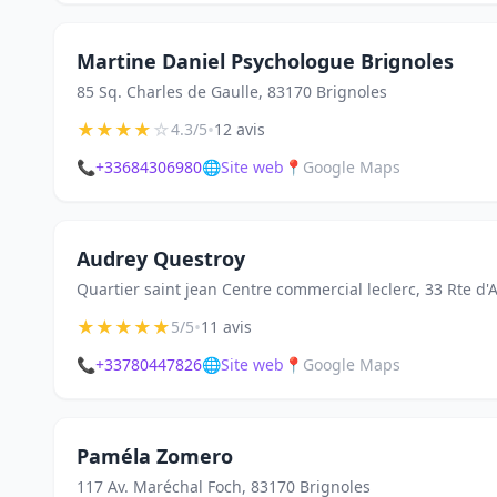
Martine Daniel Psychologue Brignoles
85 Sq. Charles de Gaulle, 83170 Brignoles
★
★
★
★
☆
•
4.3/5
12 avis
📞
+33684306980
🌐
Site web
📍
Google Maps
Audrey Questroy
Quartier saint jean Centre commercial leclerc, 33 Rte d'
★
★
★
★
★
•
5/5
11 avis
📞
+33780447826
🌐
Site web
📍
Google Maps
Paméla Zomero
117 Av. Maréchal Foch, 83170 Brignoles