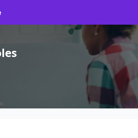
e
les