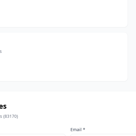
s
es
s (83170)
Email *