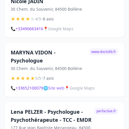
Nicole JADIN
30 Chem. du Souvenir, 84500 Bollène
★
★
★
★
☆
•
4/5
8 avis
📞
+33490663416
📍
Google Maps
MARYNA VIDON -
www.doctolib.fr
Psychologue
30 Chem. du Souvenir, 84500 Bollène
★
★
★
★
★
•
5/5
7 avis
📞
+33652100079
🌐
Site web
📍
Google Maps
Lena PELZER - Psychologue -
perfactive.fr
Psychothérapeute - TCC - EMDR
177 Rue Jean Baptiste Mezangeau, 84500