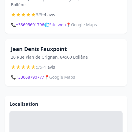
Bollène
★
★
★
★
★
•
5/5
4 avis
📞
+33695601796
🌐
Site web
📍
Google Maps
Jean Denis Fauxpoint
20 Rue Plan de Grignan, 84500 Bollène
★
★
★
★
★
•
5/5
1 avis
📞
+33668790777
📍
Google Maps
Localisation