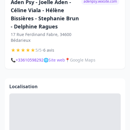
Aden Psy - Joelle Aden -
adenpsy.wixsite.com
Céline Viala - Hélène
Bissières - Stephanie Brun
- Delphine Ragues
17 Rue Ferdinand Fabre, 34600
Bédarieux
★
★
★
★
★
•
5/5
6 avis
📞
+33610598292
🌐
Site web
📍
Google Maps
Localisation