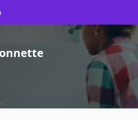
e
lonnette