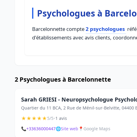
Psychologues à Barcel
Barcelonnette compte
2 psychologues
réfé
d'établissements avec avis clients, coordonné
2 Psychologues à Barcelonnette
Sarah GRIESI - Neuropsychologue Psycho
Quartier du 11 BCA, 2 Rue de Ménil-sur-Belvitte, 04400 
★
★
★
★
★
•
5/5
1 avis
📞
+33636000447
🌐
Site web
📍
Google Maps