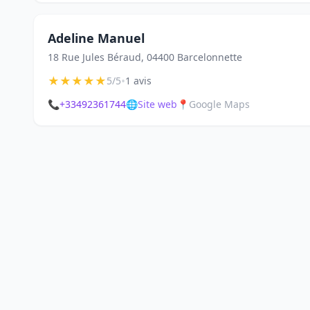
Adeline Manuel
18 Rue Jules Béraud, 04400 Barcelonnette
★
★
★
★
★
•
5/5
1 avis
📞
+33492361744
🌐
Site web
📍
Google Maps