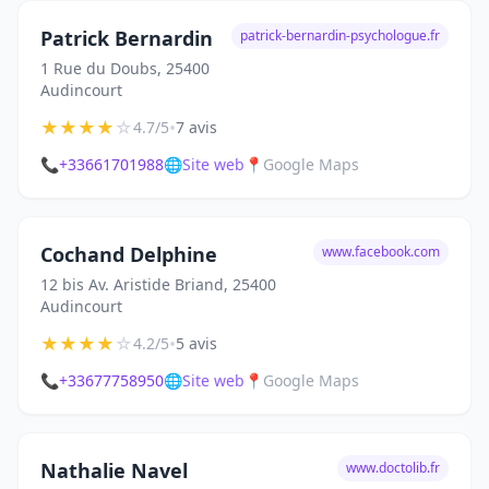
Patrick Bernardin
patrick-bernardin-psychologue.fr
1 Rue du Doubs, 25400
Audincourt
★
★
★
★
☆
•
4.7/5
7 avis
📞
+33661701988
🌐
Site web
📍
Google Maps
Cochand Delphine
www.facebook.com
12 bis Av. Aristide Briand, 25400
Audincourt
★
★
★
★
☆
•
4.2/5
5 avis
📞
+33677758950
🌐
Site web
📍
Google Maps
Nathalie Navel
www.doctolib.fr