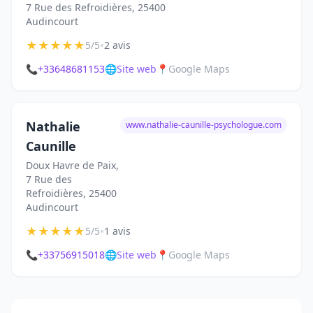
7 Rue des Refroidières, 25400
Audincourt
★
★
★
★
★
•
5/5
2 avis
📞
+33648681153
🌐
Site web
📍
Google Maps
Nathalie
www.nathalie-caunille-psychologue.com
Caunille
Doux Havre de Paix,
7 Rue des
Refroidières, 25400
Audincourt
★
★
★
★
★
•
5/5
1 avis
📞
+33756915018
🌐
Site web
📍
Google Maps