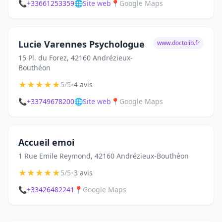
📞
+33661253359
🌐
Site web
📍
Google Maps
Lucie Varennes Psychologue
www.doctolib.fr
15 Pl. du Forez, 42160 Andrézieux-
Bouthéon
★
★
★
★
★
•
5/5
4 avis
📞
+33749678200
🌐
Site web
📍
Google Maps
Accueil emoi
1 Rue Emile Reymond, 42160 Andrézieux-Bouthéon
★
★
★
★
★
•
5/5
3 avis
📞
+33426482241
📍
Google Maps