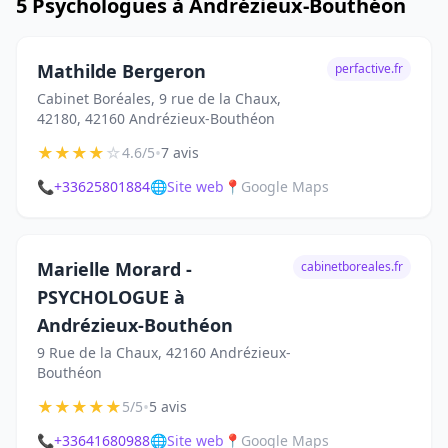
5 Psychologues à Andrézieux-Bouthéon
Mathilde Bergeron
perfactive.fr
Cabinet Boréales, 9 rue de la Chaux,
42180, 42160 Andrézieux-Bouthéon
★
★
★
★
☆
•
4.6/5
7 avis
📞
+33625801884
🌐
Site web
📍
Google Maps
Marielle Morard -
cabinetboreales.fr
PSYCHOLOGUE à
Andrézieux-Bouthéon
9 Rue de la Chaux, 42160 Andrézieux-
Bouthéon
★
★
★
★
★
•
5/5
5 avis
📞
+33641680988
🌐
Site web
📍
Google Maps