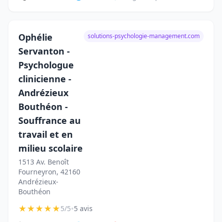
Ophélie
solutions-psychologie-management.com
Servanton -
Psychologue
clinicienne -
Andrézieux
Bouthéon -
Souffrance au
travail et en
milieu scolaire
1513 Av. Benoît
Fourneyron, 42160
Andrézieux-
Bouthéon
★
★
★
★
★
•
5/5
5 avis